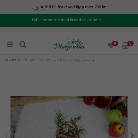
Alltid fri frakt ved kjøp over 799 kr
Fyll sommeren med kreative stunder →
0
0
Broderier
>
Bilder
> Broderipakke Bilde Sopp Sesong