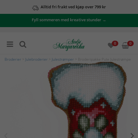
Alltid fri frakt ved kjøp over 799 kr
Fyll sommeren med kreative stunder →
0
0
Broderier
>
Julebroderier
>
Julestrømper
> Broderipakke Pute Julestrømpe