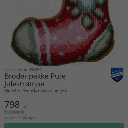
Vervaco
Art. nr: 350894
Broderipakke Pute
Julestrømpe
Mønster: Svensk, engelsk og tysk.
798
kr
Prishistorikk
Varen er på lager