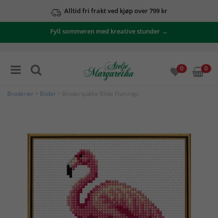
Alltid fri frakt ved kjøp over 799 kr
Fyll sommeren med kreative stunder →
0
0
Broderier
>
Bilder
> Broderipakke Bilde Flamingo