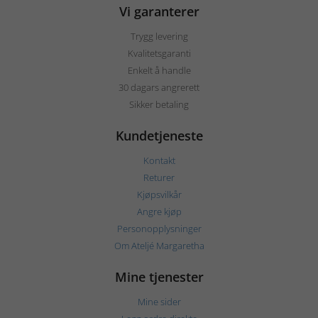
Vi garanterer
Trygg levering
Kvalitetsgaranti
Enkelt å handle
30 dagars angrerett
Sikker betaling
Kundetjeneste
Kontakt
Returer
Kjøpsvilkår
Angre kjøp
Personopplysninger
Om Ateljé Margaretha
Mine tjenester
Mine sider