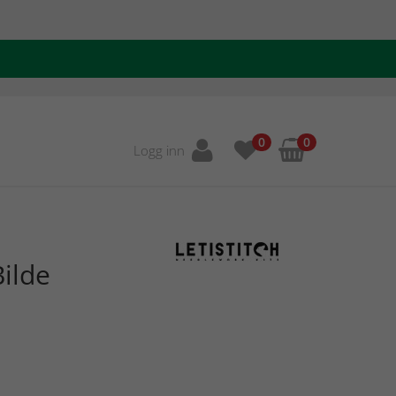
0
0
Logg inn
ilde