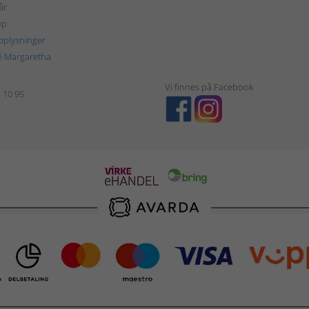
år
øp
plysninger
é Margaretha
Vi finnes på Facebook
 10 95