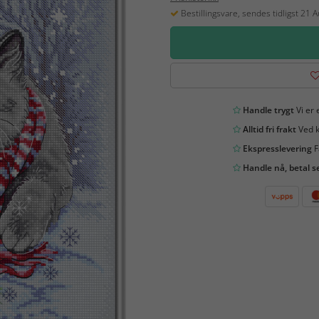
Bestillingsvare, sendes tidligst 21 
Handle trygt
Vi er 
Alltid fri frakt
Ved k
Ekspresslevering
F
Handle nå, betal s