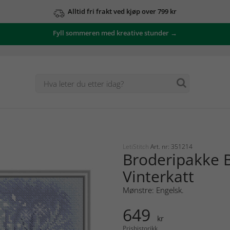
Alltid fri frakt ved kjøp over 799 kr
Fyll sommeren med kreative stunder →
LetiStitch
Art. nr: 351214
Broderipakke B
Vinterkatt
Mønstre: Engelsk.
649
kr
Prishistorikk