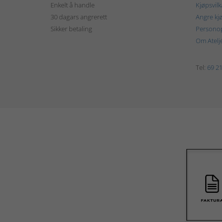
Enkelt å handle
Kjøpsvilk
30 dagars angrerett
Angre kj
Sikker betaling
Personop
Om Atelj
Tel:
69 21