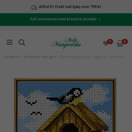
Alltid fri frakt ved kjøp over 799 kr
Fyll sommeren med kreative stunder →
0
0
Broderier
>
Broderier uten garn
> Broderipakke Bilde Fuglehus – Sommer