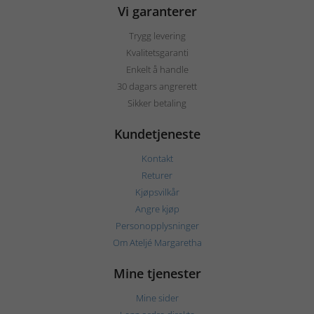
Vi garanterer
Trygg levering
Kvalitetsgaranti
Enkelt å handle
30 dagars angrerett
Sikker betaling
Kundetjeneste
Kontakt
Returer
Kjøpsvilkår
Angre kjøp
Personopplysninger
Om Ateljé Margaretha
Mine tjenester
Mine sider