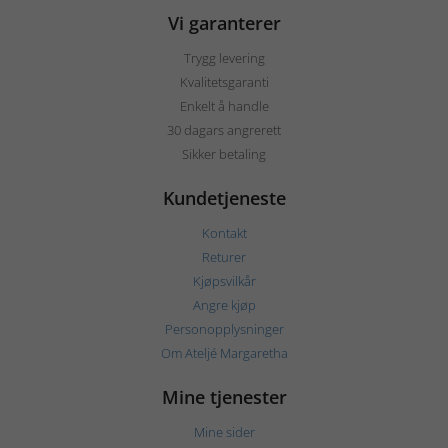
Vi garanterer
Trygg levering
Kvalitetsgaranti
Enkelt å handle
30 dagars angrerett
Sikker betaling
Kundetjeneste
Kontakt
Returer
Kjøpsvilkår
Angre kjøp
Personopplysninger
Om Ateljé Margaretha
Mine tjenester
Mine sider