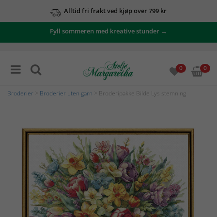
Alltid fri frakt ved kjøp over 799 kr
Fyll sommeren med kreative stunder →
0
0
Broderier
>
Broderier uten garn
> Broderipakke Bilde Lys stemning