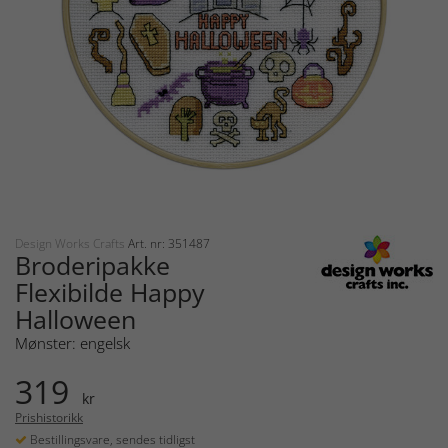
Design Works Crafts
Art. nr: 351487
Broderipakke
Flexibilde Happy
Halloween
Mønster: engelsk
319
kr
Prishistorikk
Bestillingsvare, sendes tidligst