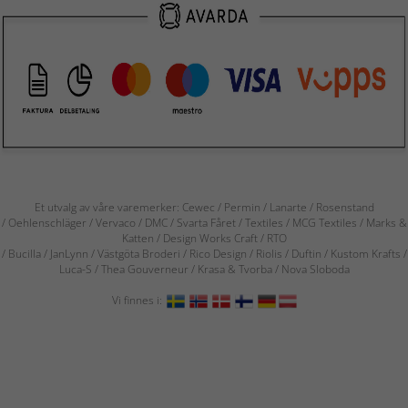
Et utvalg av våre varemerker: Cewec / Permin / Lanarte / Rosenstand
/ Oehlenschläger / Vervaco / DMC / Svarta Fåret / Textiles / MCG Textiles / Marks &
Katten / Design Works Craft / RTO
/ Bucilla / JanLynn / Västgöta Broderi / Rico Design / Riolis / Duftin / Kustom Krafts /
Luca-S / Thea Gouverneur / Krasa & Tvorba / Nova Sloboda
Vi finnes i: