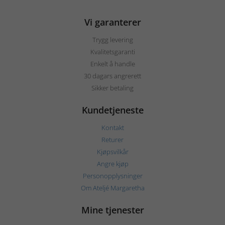
Vi garanterer
Trygg levering
Kvalitetsgaranti
Enkelt å handle
30 dagars angrerett
Sikker betaling
Kundetjeneste
Kontakt
Returer
Kjøpsvilkår
Angre kjøp
Personopplysninger
Om Ateljé Margaretha
Mine tjenester