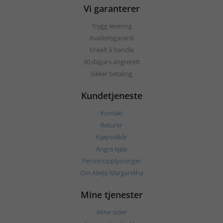
Vi garanterer
Trygg levering
Kvalitetsgaranti
Enkelt å handle
30 dagars angrerett
Sikker betaling
Kundetjeneste
Kontakt
Returer
Kjøpsvilkår
Angre kjøp
Personopplysninger
Om Ateljé Margaretha
Mine tjenester
Mine sider