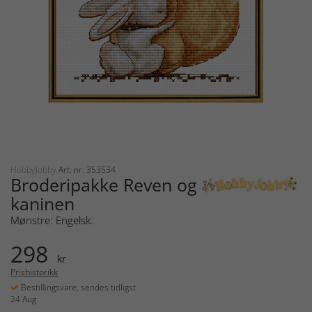
HobbyJobby
Art. nr: 353534
Broderipakke Reven og
kaninen
Mønstre: Engelsk.
298
kr
Prishistorikk
Bestillingsvare, sendes tidligst
24 Aug