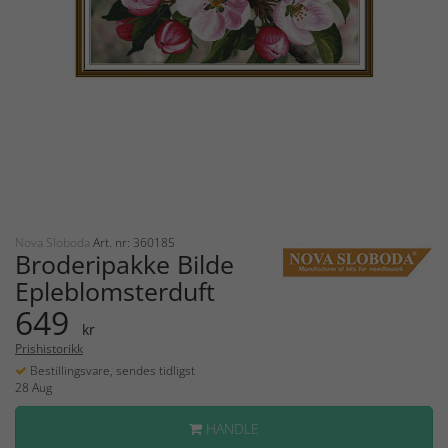
Nova Sloboda
Art. nr: 360185
Broderipakke Bilde
Epleblomsterduft
649
kr
Prishistorikk
Bestillingsvare, sendes tidligst
28 Aug
HANDLE