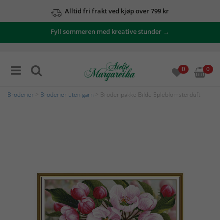
Alltid fri frakt ved kjøp over 799 kr
Fyll sommeren med kreative stunder →
0
0
Broderier
>
Broderier uten garn
> Broderipakke Bilde Epleblomsterduft