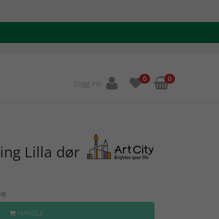
0
0
Logg inn
ng Lilla dør
Aug
HANDLE