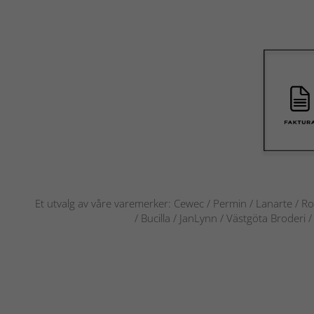
Et utvalg av våre varemerker: Cewec / Permin / Lanarte / Ro
/ Bucilla / JanLynn / Västgöta Broderi