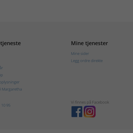
tjeneste
Mine tjenester
Mine sider
Legg ordre direkte
år
øp
plysninger
é Margaretha
Vi finnes på Facebook
 10 95