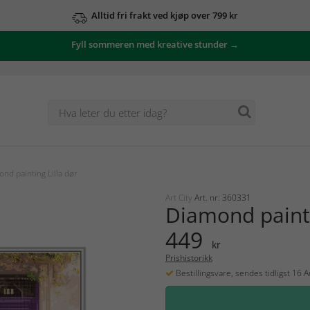
Alltid fri frakt ved kjøp over 799 kr
Fyll sommeren med kreative stunder →
nd painting Lilla dør
Art City
Art. nr: 360331
Diamond painti
449
kr
Prishistorikk
Bestillingsvare, sendes tidligst 16 