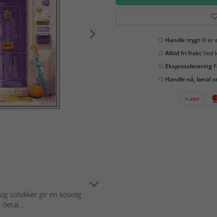
Handle trygt
Vi er 
Alltid fri frakt
Ved k
Ekspresslevering
F
Handle nå, betal s
g solsikker gir en koselig
detal...