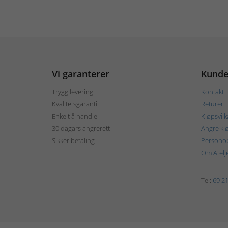
Vi garanterer
Kunde
Trygg levering
Kontakt
Kvalitetsgaranti
Returer
Enkelt å handle
Kjøpsvilk
30 dagars angrerett
Angre kj
Sikker betaling
Personop
Om Atelj
Tel:
69 21