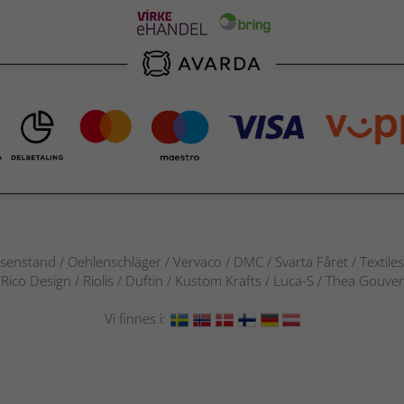
senstand / Oehlenschläger / Vervaco / DMC / Svarta Fåret / Textile
 / Rico Design / Riolis / Duftin / Kustom Krafts / Luca-S / Thea Gou
Vi finnes i: