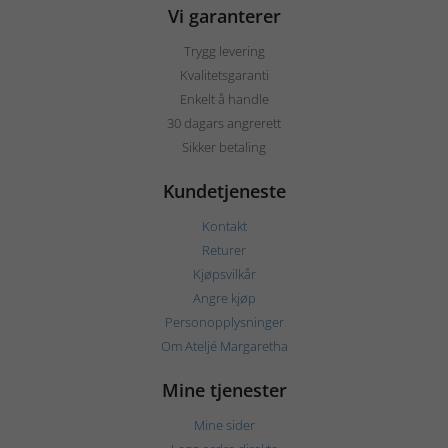
Vi garanterer
Trygg levering
Kvalitetsgaranti
Enkelt å handle
30 dagars angrerett
Sikker betaling
Kundetjeneste
Kontakt
Returer
Kjøpsvilkår
Angre kjøp
Personopplysninger
Om Ateljé Margaretha
Mine tjenester
Mine sider