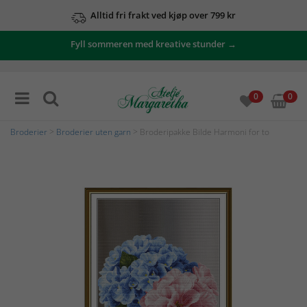
Alltid fri frakt ved kjøp over 799 kr
Fyll sommeren med kreative stunder →
0
0
Broderier
>
Broderier uten garn
> Broderipakke Bilde Harmoni for to