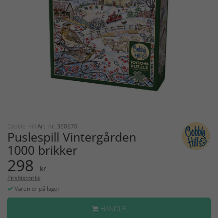
Cobble Hill
Art. nr: 360570
Puslespill Vintergården
1000 brikker
298
kr
Prishistorikk
Varen er på lager
HANDLE