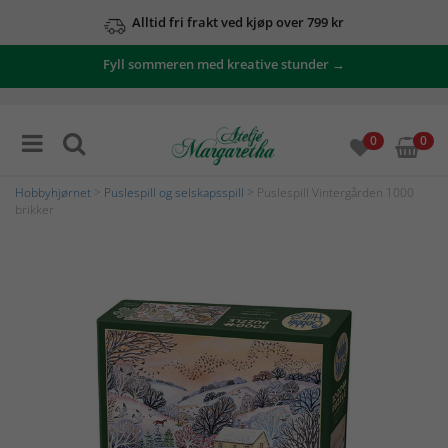
Alltid fri frakt ved kjøp over 799 kr
Fyll sommeren med kreative stunder →
0
0
Hobbyhjørnet
>
Puslespill og selskapsspill
> Puslespill Vintergården 1000
brikker