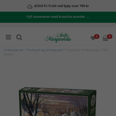
Alltid fri frakt ved kjøp over 799 kr
Fyll sommeren med kreative stunder →
0
0
Hobbyhjørnet
>
Puslespill og selskapsspill
> Puslespill Småbyhockey 1000
brikker