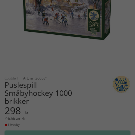
Cobble Hill
Art. nr: 360571
Puslespill
Småbyhockey 1000
brikker
298
kr
Prishistorikk
Utsolgt