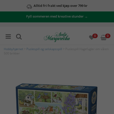
Alltid fri frakt ved kjøp over 799 kr
Fyll sommeren med kreative stunder →
0
0
Hobbyhjørnet
>
Puslespill og selskapsspill
> Puslespill Hagefugler om våren
500 brikker