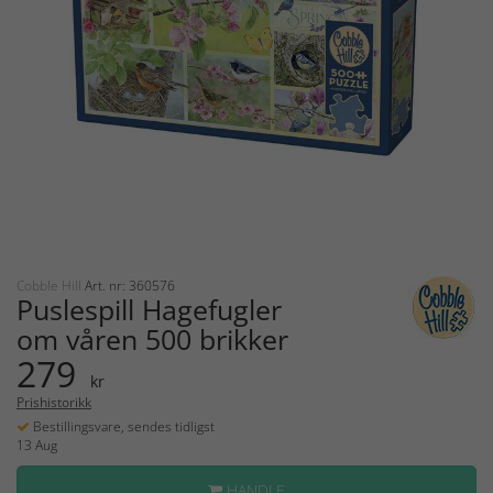
Cobble Hill
Art. nr: 360576
Puslespill Hagefugler
om våren 500 brikker
279
kr
Prishistorikk
Bestillingsvare, sendes tidligst
13 Aug
HANDLE