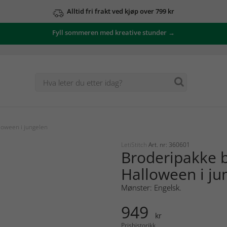
Alltid fri frakt ved kjøp over 799 kr
Fyll sommeren med kreative stunder →
loween i jungelen
LetiStitch
Art. nr: 360601
Broderipakke b
Halloween i ju
Mønster: Engelsk.
949
kr
Prishistorikk