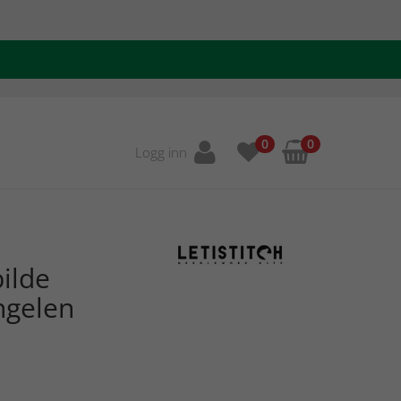
0
0
Logg inn
ilde
ngelen