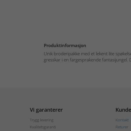
Produktinformasjon
Unik broderipakke med et lekent lite spøkel
gresskar i en fargesprakende fantasijungel. 
Vi garanterer
Kunde
Trygg levering
Kontakt
Kvalitetsgaranti
Returer