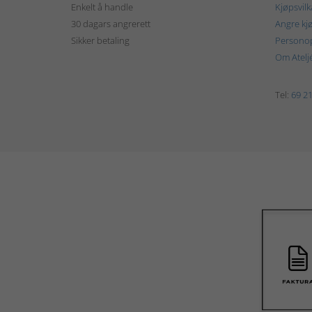
Enkelt å handle
Kjøpsvilk
30 dagars angrerett
Angre kj
Sikker betaling
Personop
Om Atelj
Tel:
69 21