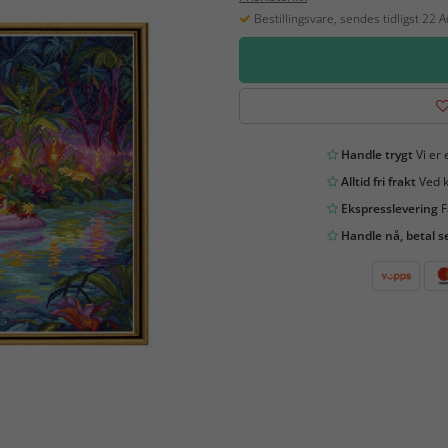
Bestillingsvare, sendes tidligst 22 
Handle trygt
Vi er 
Alltid fri frakt
Ved k
Ekspresslevering
F
Handle nå, betal s