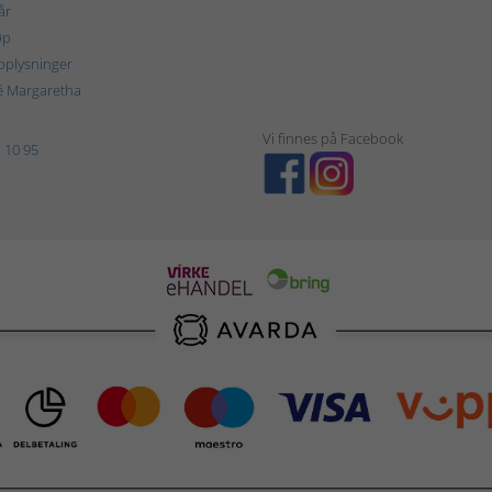
år
øp
plysninger
é Margaretha
Vi finnes på Facebook
 10 95