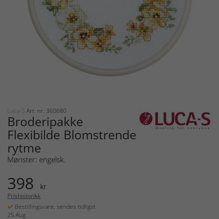
Luca-S
Art. nr: 360680
Broderipakke
Flexibilde Blomstrende
rytme
Mønster: engelsk.
398
kr
Prishistorikk
Bestillingsvare, sendes tidligst
25 Aug