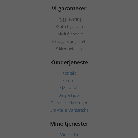
Vi garanterer
Trygg levering
Kvalitetsgaranti
Enkelt å handle
30 dagars angrerett
Sikker betaling
Kundetjeneste
Kontakt
Returer
Kjøpsvilkår
Angre kjøp
Personopplysninger
Om Ateljé Margaretha
Mine tjenester
Mine sider