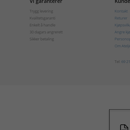
Vi garanterer
Kunde
Trygg levering
Kontakt
Kvalitetsgaranti
Returer
Enkelt å handle
Kjøpsvilk
30 dagars angrerett
Angre kj
Sikker betaling
Personop
Om Atelj
Tel:
69 21