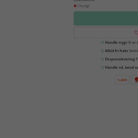
Utsolgt
Handle trygt
Vi er 
Alltid fri frakt
Ved k
Ekspresslevering
F
Handle nå, betal s