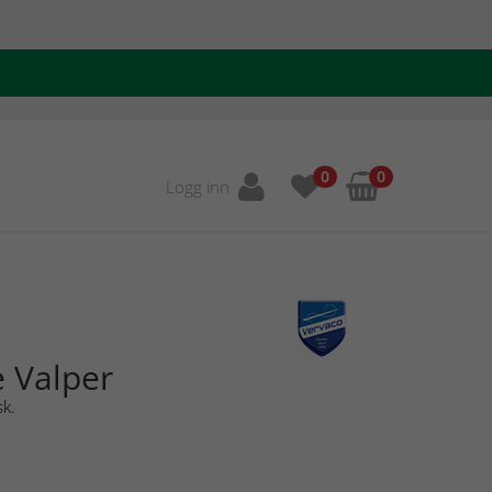
0
0
Logg inn
 Valper
sk.