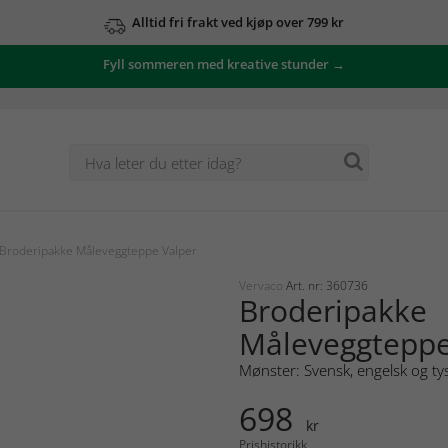
Alltid fri frakt ved kjøp over 799 kr
Fyll sommeren med kreative stunder →
Broderipakke Måleveggteppe Valper
Vervaco
Art. nr: 360736
Broderipakke
Måleveggteppe
Mønster: Svensk, engelsk og ty
698
kr
Prishistorikk