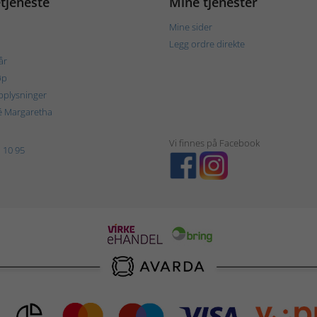
tjeneste
Mine tjenester
Mine sider
Legg ordre direkte
år
øp
plysninger
é Margaretha
Vi finnes på Facebook
 10 95