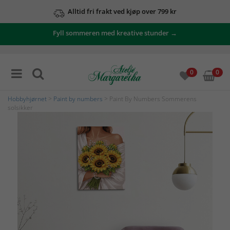
Alltid fri frakt ved kjøp over 799 kr
Fyll sommeren med kreative stunder →
0
0
Hobbyhjørnet
>
Paint by numbers
> Paint By Numbers Sommerens
solsikker