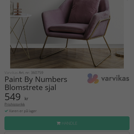
Varvikas
Art. nr: 360759
Paint By Numbers
Blomstrete sjal
549
kr
Prishistorikk
Varen er på lager
HANDLE