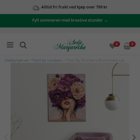
Alltid fri frakt ved kjøp over 799 kr
Fyll sommeren med kreative stunder →
0
0
Hobbyhjørnet
>
Paint by numbers
> Paint By Numbers Blomstrete sjal