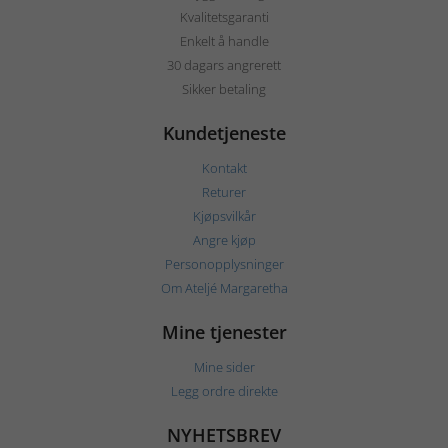
Kvalitetsgaranti
Enkelt å handle
30 dagars angrerett
Sikker betaling
Kundetjeneste
Kontakt
Returer
Kjøpsvilkår
Angre kjøp
Personopplysninger
Om Ateljé Margaretha
Mine tjenester
Mine sider
Legg ordre direkte
NYHETSBREV