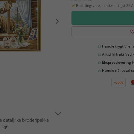
Bestillingsvare, sendes tidligst 27 
Handle trygt
Vi er 
Alltid fri frakt
Ved k
Ekspresslevering
F
Handle nå, betal s
 detaljrike broderipakke
 gje...