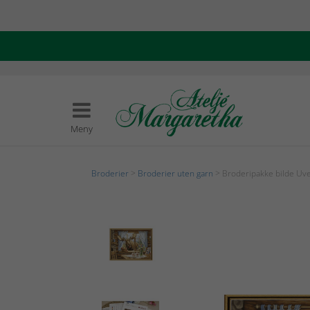
Meny
Broderier
>
Broderier uten garn
> Broderipakke bilde Uve