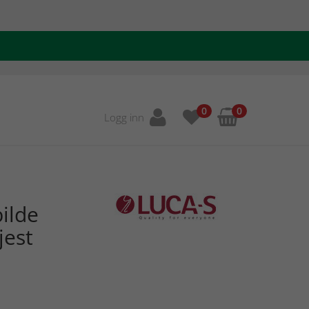
0
0
Logg inn
ilde
jest