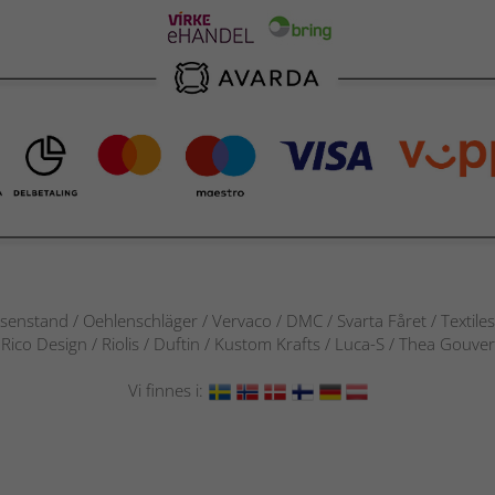
senstand / Oehlenschläger / Vervaco / DMC / Svarta Fåret / Textile
 / Rico Design / Riolis / Duftin / Kustom Krafts / Luca-S / Thea Gou
Vi finnes i: