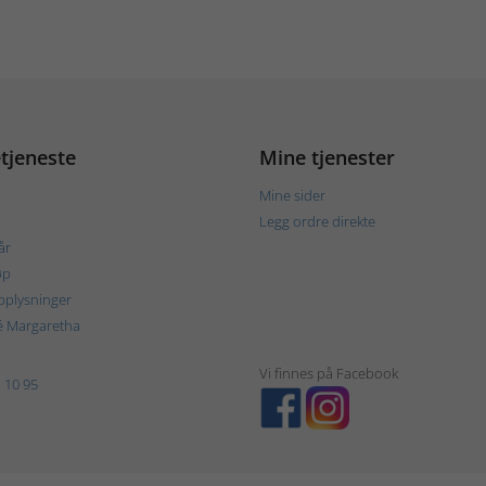
tjeneste
Mine tjenester
Mine sider
Legg ordre direkte
år
øp
plysninger
é Margaretha
Vi finnes på Facebook
 10 95