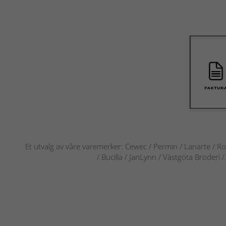
Et utvalg av våre varemerker: Cewec / Permin / Lanarte / Ro
/ Bucilla / JanLynn / Västgöta Broderi