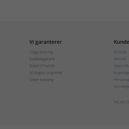
Vi garanterer
Kunde
Trygg levering
Kontakt
Kvalitetsgaranti
Returer
Enkelt å handle
Kjøpsvilk
30 dagars angrerett
Angre kj
Sikker betaling
Personop
Om Atelj
Tel:
69 21