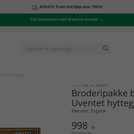
Alltid fri frakt ved kjøp over 799 kr
Fyll sommeren med kreative stunder →
ntet hyttegjest
Luca-S
Art. nr: 360811
Broderipakke b
Uventet hytteg
Mønster: Engelsk.
998
kr
Prishistorikk