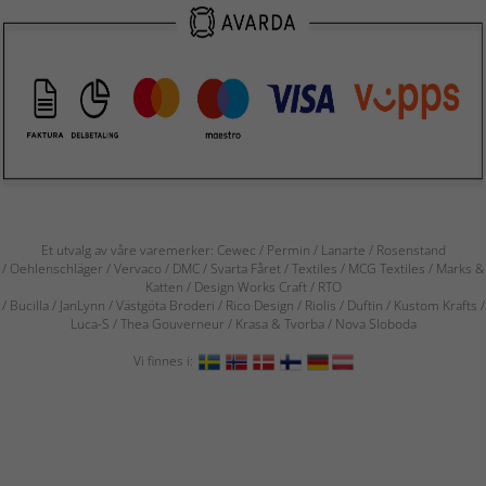
Et utvalg av våre varemerker: Cewec / Permin / Lanarte / Rosenstand
/ Oehlenschläger / Vervaco / DMC / Svarta Fåret / Textiles / MCG Textiles / Marks &
Katten / Design Works Craft / RTO
/ Bucilla / JanLynn / Västgöta Broderi / Rico Design / Riolis / Duftin / Kustom Krafts /
Luca-S / Thea Gouverneur / Krasa & Tvorba / Nova Sloboda
Vi finnes i: