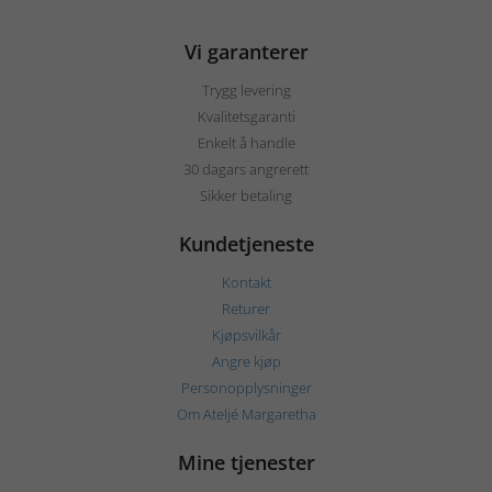
Vi garanterer
Trygg levering
Kvalitetsgaranti
Enkelt å handle
30 dagars angrerett
Sikker betaling
Kundetjeneste
Kontakt
Returer
Kjøpsvilkår
Angre kjøp
Personopplysninger
Om Ateljé Margaretha
Mine tjenester