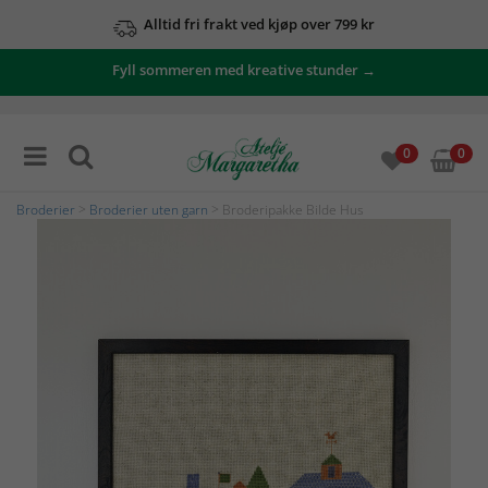
Alltid fri frakt ved kjøp over 799 kr
Fyll sommeren med kreative stunder →
0
0
Broderier
>
Broderier uten garn
> Broderipakke Bilde Hus