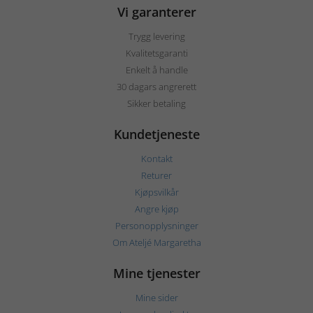
Vi garanterer
Trygg levering
Kvalitetsgaranti
Enkelt å handle
30 dagars angrerett
Sikker betaling
Kundetjeneste
Kontakt
Returer
Kjøpsvilkår
Angre kjøp
Personopplysninger
Om Ateljé Margaretha
Mine tjenester
Mine sider