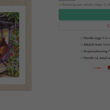
Bestillingsvare, sendes tidligst 22 
Handle trygt
Vi er 
Alltid fri frakt
Ved k
Ekspresslevering
F
Handle nå, betal s