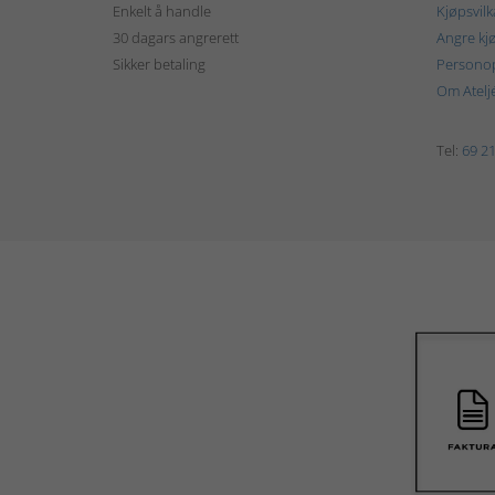
Enkelt å handle
Kjøpsvilk
30 dagars angrerett
Angre kj
Sikker betaling
Personop
Om Atelj
Tel:
69 21