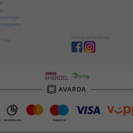
år
øp
plysninger
é Margaretha
Vi finnes på Facebook
 10 95