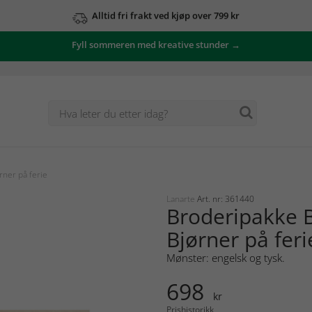
Alltid fri frakt ved kjøp over 799 kr
Fyll sommeren med kreative stunder →
rner på ferie
Lanarte
Art. nr: 361440
Broderipakke B
Bjørner på feri
Mønster: engelsk og tysk.
698
kr
Prishistorikk