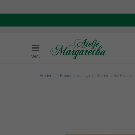
Meny
Broderier
>
Broderier uten garn
> Broderipakke Bilde Bjø