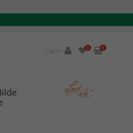
0
0
Logg inn
ilde
e