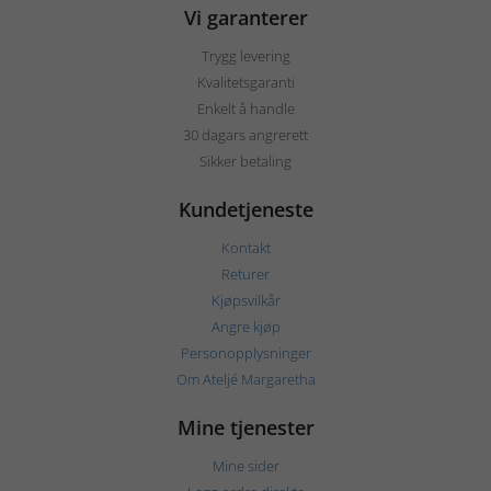
Vi garanterer
Trygg levering
Kvalitetsgaranti
Enkelt å handle
30 dagars angrerett
Sikker betaling
Kundetjeneste
Kontakt
Returer
Kjøpsvilkår
Angre kjøp
Personopplysninger
Om Ateljé Margaretha
Mine tjenester
Mine sider