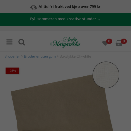
Alltid fri frakt ved kjøp over 799 kr
Fyll sommeren med kreative stunder →
0
0
Broderier
>
Broderier uten garn
> Bakstykke Off-white
-25%