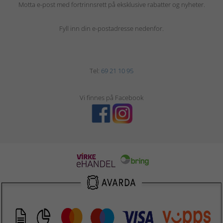
Motta e-post med fortrinnsrett på eksklusive rabatter og nyheter.
Fyll inn din e-postadresse nedenfor.
Tel:
69 21 10 95
Vi finnes på Facebook