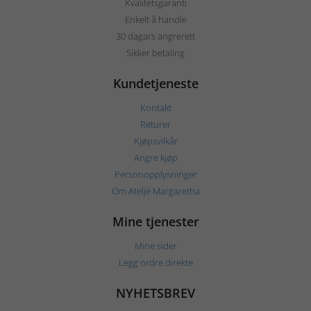
Kvalitetsgaranti
Enkelt å handle
30 dagars angrerett
Sikker betaling
Kundetjeneste
Kontakt
Returer
Kjøpsvilkår
Angre kjøp
Personopplysninger
Om Ateljé Margaretha
Mine tjenester
Mine sider
Legg ordre direkte
NYHETSBREV