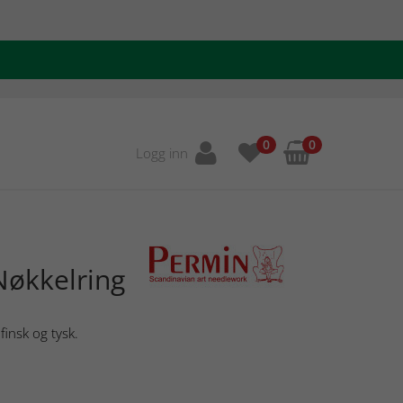
0
0
Logg inn
Nøkkelring
finsk og tysk.