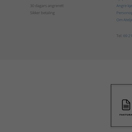
30 dagars angrerett
Angre kj
Sikker betaling
Personop
Om Atelj
Tel:
69 21