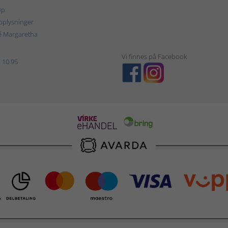
øp
plysninger
é Margaretha
Vi finnes på Facebook
 10 95