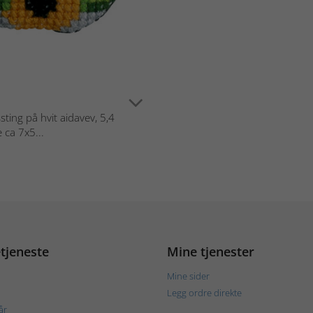
ing på hvit aidavev, 5,4
 ca 7x5...
tjeneste
Mine tjenester
Mine sider
Legg ordre direkte
år