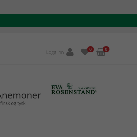
0
0
Logg inn
 Anemoner
finsk og tysk.