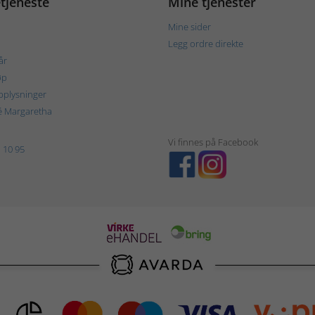
tjeneste
Mine tjenester
Mine sider
Legg ordre direkte
år
øp
plysninger
é Margaretha
Vi finnes på Facebook
 10 95