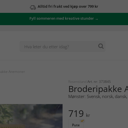
Alltid fri frakt ved kjøp over 799 kr
Fyll sommeren med kreative stunder →
pakke Anemoner
Rosenstand
Art. nr: 373845
Broderipakke
Mønster: Svensk, norsk, dansk, 
719
kr
Pute