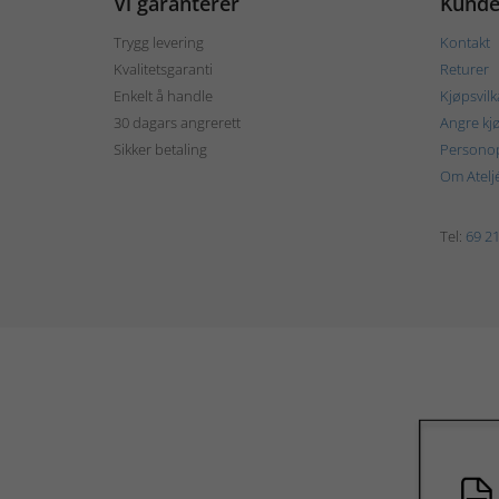
Vi garanterer
Kunde
Trygg levering
Kontakt
Kvalitetsgaranti
Returer
Enkelt å handle
Kjøpsvilk
30 dagars angrerett
Angre kj
Sikker betaling
Personop
Om Atelj
Tel:
69 21