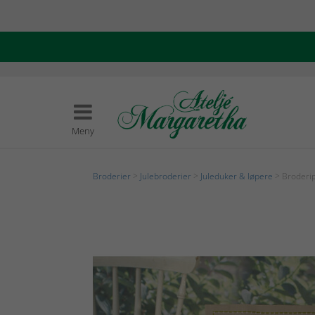
Meny
Broderier
>
Julebroderier
>
Juleduker & løpere
> Broderi