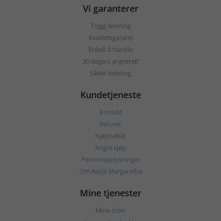
Vi garanterer
Trygg levering
Kvalitetsgaranti
Enkelt å handle
30 dagars angrerett
Sikker betaling
Kundetjeneste
Kontakt
Returer
Kjøpsvilkår
Angre kjøp
Personopplysninger
Om Ateljé Margaretha
Mine tjenester
Mine sider