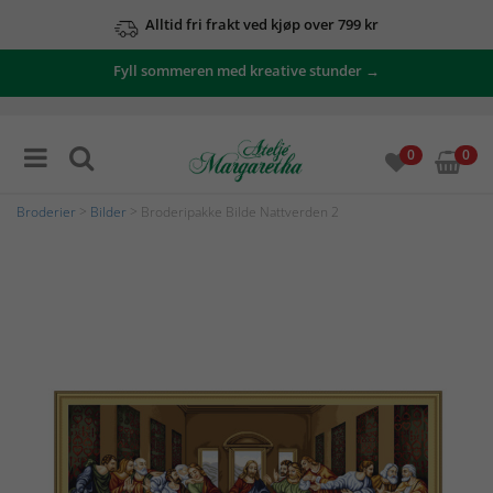
Alltid fri frakt ved kjøp over 799 kr
Fyll sommeren med kreative stunder →
0
0
Broderier
>
Bilder
> Broderipakke Bilde Nattverden 2