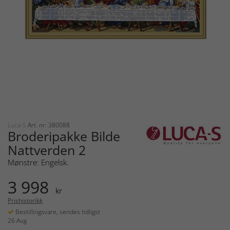
Luca-S
Art. nr: 380088
Broderipakke Bilde
Nattverden 2
Mønstre: Engelsk.
3 998
kr
Prishistorikk
Bestillingsvare, sendes tidligst
26 Aug