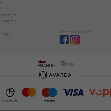
år
øp
plysninger
é Margaretha
Vi finnes på Facebook
 10 95