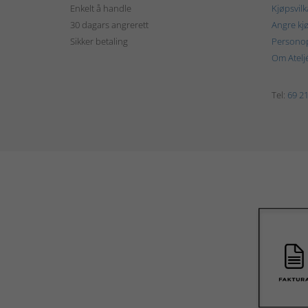
Enkelt å handle
Kjøpsvilk
30 dagars angrerett
Angre kj
Sikker betaling
Personop
Om Atelj
Tel:
69 21