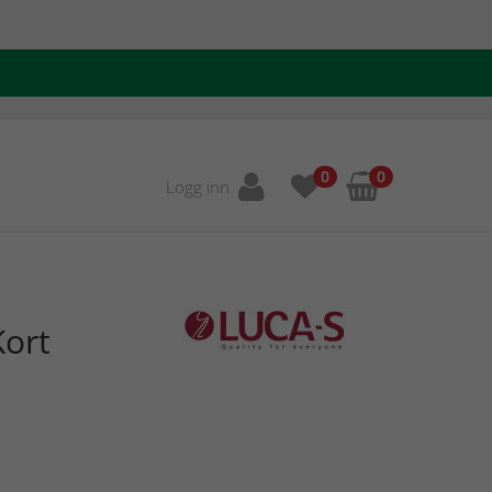
0
0
Logg inn
Kort