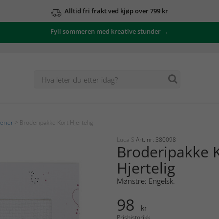
Alltid fri frakt ved kjøp over 799 kr
Fyll sommeren med kreative stunder →
erier
> Broderipakke Kort Hjertelig
Luca-S
Art. nr: 380098
Broderipakke 
Hjertelig
Mønstre: Engelsk.
98
kr
Prishistorikk