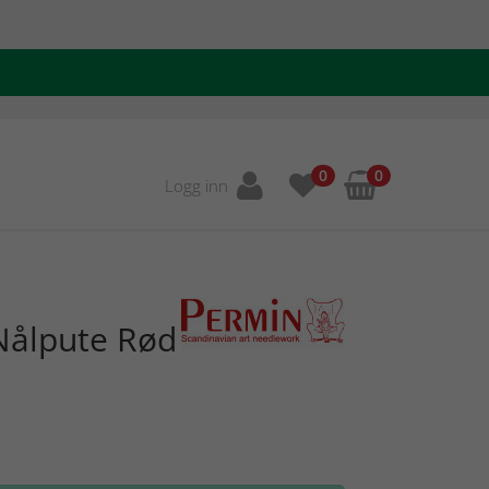
0
0
Logg inn
Nålpute Rød