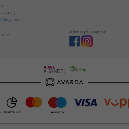
øp
plysninger
é Margaretha
Vi finnes på Facebook
 10 95