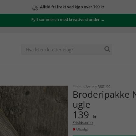
Alltid fri frakt ved kjøp over 799 kr
Fyll sommeren med kreative stunder →
Permin
Art. nr: 380199
Broderipakke 
ugle
139
kr
Prishistorikk
Utsolgt