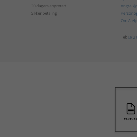
30 dagars angrerett
Angre kj
Sikker betaling
Personop
Om Atelj
Tel:
69 21