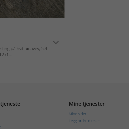
ing på hvit aidavev, 5,4
12x1...
tjeneste
Mine tjenester
Mine sider
Legg ordre direkte
år