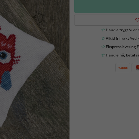
Handle trygt
Vi er 
Alltid fri frakt
Ved k
Ekspresslevering
F
Handle nå, betal s