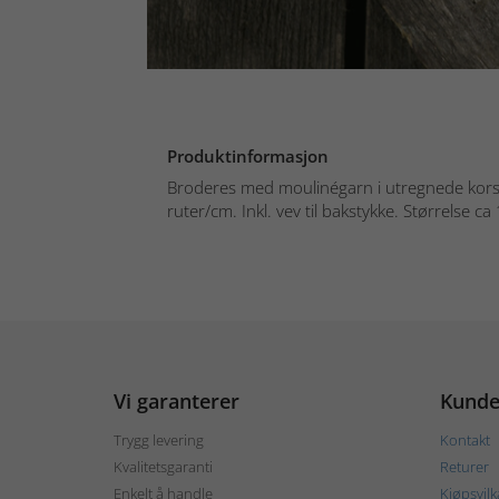
Produktinformasjon
Broderes med moulinégarn i utregnede korsst
ruter/cm. Inkl. vev til bakstykke. Størrelse ca 
Vi garanterer
Kunde
Trygg levering
Kontakt
Kvalitetsgaranti
Returer
Enkelt å handle
Kjøpsvilk