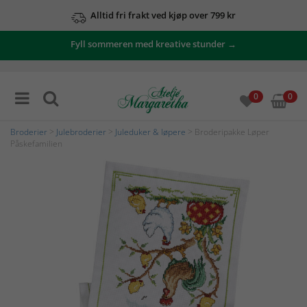
Alltid fri frakt ved kjøp over 799 kr
Fyll sommeren med kreative stunder →
0
0
Broderier
>
Julebroderier
>
Juleduker & løpere
> Broderipakke Løper
Påskefamilien