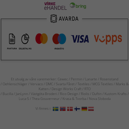
Et utvalg av våre varemerker: Cewec / Permin / Lanarte / Rosenstand
/ Oehlenschläger / Vervaco / DMC / Svarta Fåret / Textiles / MCG Textiles / Marks &
Katten / Design Works Craft / RTO
/ Bucilla / JanLynn / Västgöta Broderi / Rico Design / Riolis / Duftin / Kustom Krafts /
Luca-S / Thea Gouverneur / Krasa & Tvorba / Nova Sloboda
Vi finnes i: