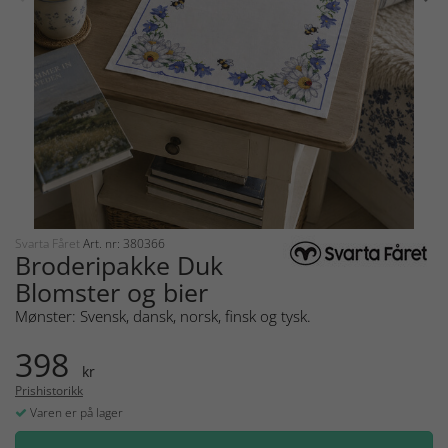
Svarta Fåret
Art. nr: 380366
Broderipakke Duk
Blomster og bier
Mønster: Svensk, dansk, norsk, finsk og tysk.
398
kr
Prishistorikk
Varen er på lager