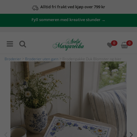
Alltid fri frakt ved kjøp over 799 kr
Fyll sommeren med kreative stunder →
0
0
Broderier
>
Broderier uten garn
> Broderipakke Duk Blomster og bier