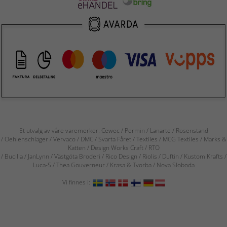
Et utvalg av våre varemerker: Cewec / Permin / Lanarte / Rosenstand
/ Oehlenschläger / Vervaco / DMC / Svarta Fåret / Textiles / MCG Textiles / Marks &
Katten / Design Works Craft / RTO
/ Bucilla / JanLynn / Västgöta Broderi / Rico Design / Riolis / Duftin / Kustom Krafts /
Luca-S / Thea Gouverneur / Krasa & Tvorba / Nova Sloboda
Vi finnes i: