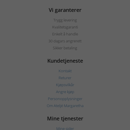
Vi garanterer
Trygg levering
Kvalitetsgaranti
Enkelt å handle
30 dagars angrerett
Sikker betaling
Kundetjeneste
Kontakt
Returer
Kjøpsvilkår
Angre kjøp
Personopplysninger
Om Ateljé Margaretha
Mine tjenester
Mine sider