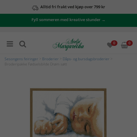
Alltid fri frakt ved kjøp over 799 kr
Fyll sommeren med kreative stunder →
0
0
Sesongens feiringer
>
Broderier
>
Dåps- og bursdagsbroderier
>
Broderipakke Fødselsbilde Drøm søtt