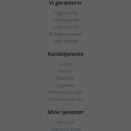
Vi garanterer
Trygg levering
Kvalitetsgaranti
Enkelt å handle
30 dagars angrerett
Sikker betaling
Kundetjeneste
Kontakt
Returer
Kjøpsvilkår
Angre kjøp
Personopplysninger
Om Ateljé Margaretha
Mine tjenester
Mine sider
Legg ordre direkte