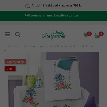
Alltid fri frakt ved kjøp over 799 kr
Fyll sommeren med kreative stunder →
0
0
Broderier
>
Broderier uten garn
> Løper Rosa og Blå lilje med eller uten
garn
Lagerrydding
-50%