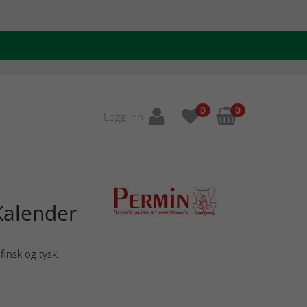
0
0
Logg inn
Kalender
finsk og tysk.