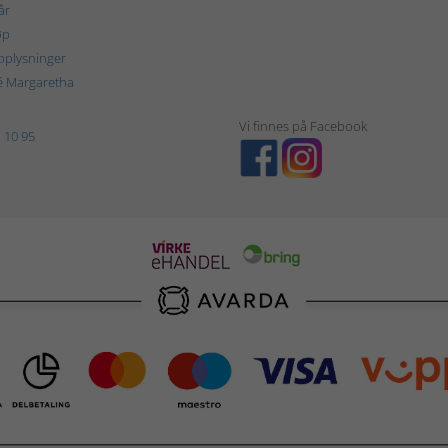
år
øp
plysninger
é Margaretha
Vi finnes på Facebook
 10 95