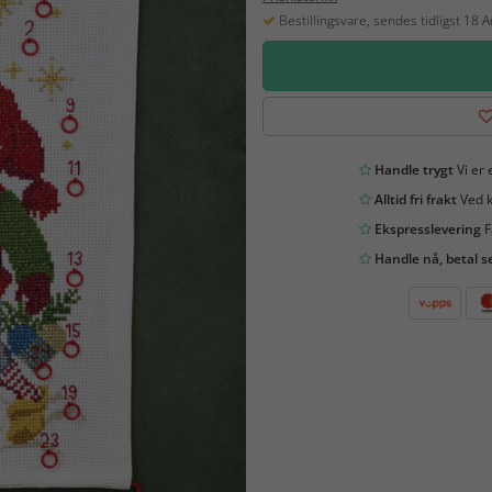
Bestillingsvare, sendes tidligst 18 
Handle trygt
Vi er 
Alltid fri frakt
Ved k
Ekspresslevering
F
Handle nå, betal s