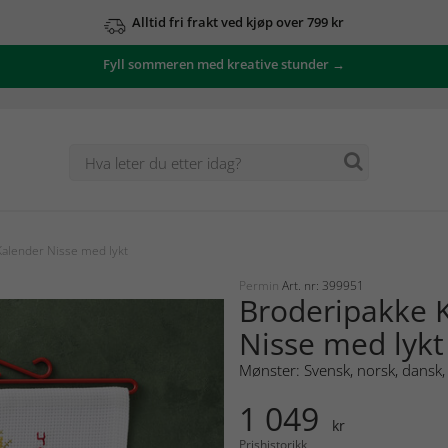
Alltid fri frakt ved kjøp over 799 kr
Fyll sommeren med kreative stunder →
alender Nisse med lykt
Permin
Art. nr: 399951
Broderipakke 
Nisse med lykt
Mønster: Svensk, norsk, dansk, 
1 049
kr
Prishistorikk