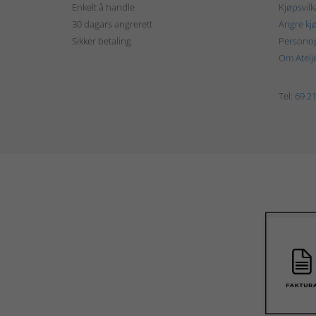
Enkelt å handle
Kjøpsvilk
30 dagars angrerett
Angre kj
Sikker betaling
Personop
Om Atelj
Tel:
69 21