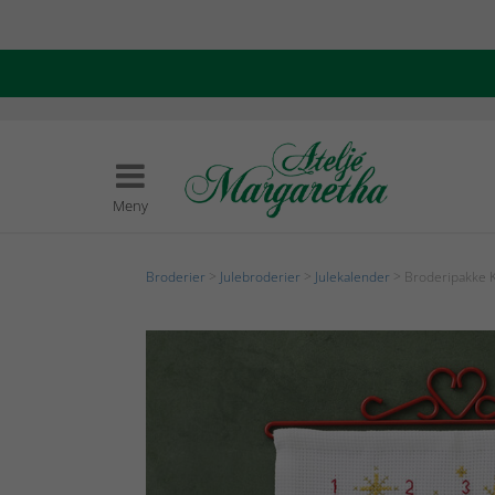
Meny
Broderier
>
Julebroderier
>
Julekalender
> Broderipakke K