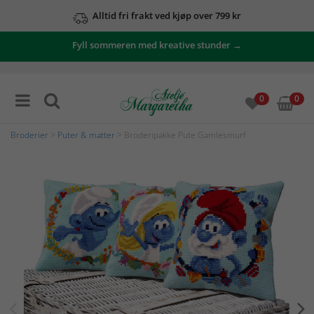
Alltid fri frakt ved kjøp over 799 kr
Fyll sommeren med kreative stunder →
0
0
Broderier
>
Puter & matter
> Broderipakke Pute Gamlesmurf