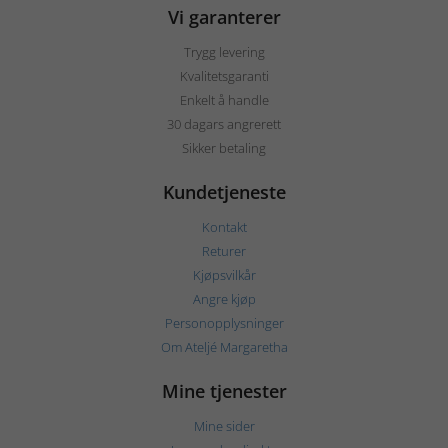
Vi garanterer
Trygg levering
Kvalitetsgaranti
Enkelt å handle
30 dagars angrerett
Sikker betaling
Kundetjeneste
Kontakt
Returer
Kjøpsvilkår
Angre kjøp
Personopplysninger
Om Ateljé Margaretha
Mine tjenester
Mine sider