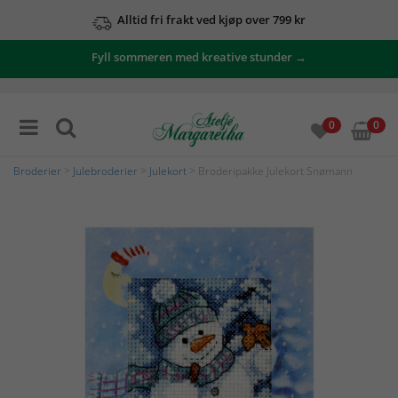
Alltid fri frakt ved kjøp over 799 kr
Fyll sommeren med kreative stunder →
0
0
Broderier
>
Julebroderier
>
Julekort
> Broderipakke Julekort Snømann