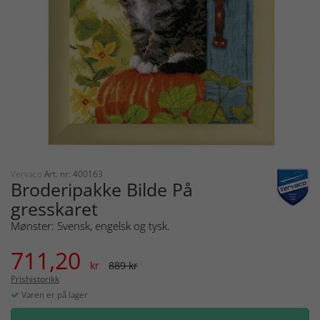
Vervaco
Art. nr: 400163
Broderipakke Bilde På
gresskaret
Mønster: Svensk, engelsk og tysk.
711,20
kr
889 kr
Prishistorikk
Varen er på lager