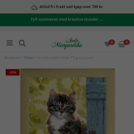
Alltid fri frakt ved kjøp over 799 kr
Fyll sommeren med kreative stunder →
0
0
Broderier
>
Bilder
> Broderipakke Bilde På gresskaret
-20%