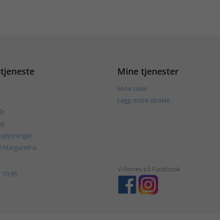
tjeneste
Mine tjenester
Mine sider
Legg ordre direkte
år
øp
plysninger
é Margaretha
Vi finnes på Facebook
 10 95