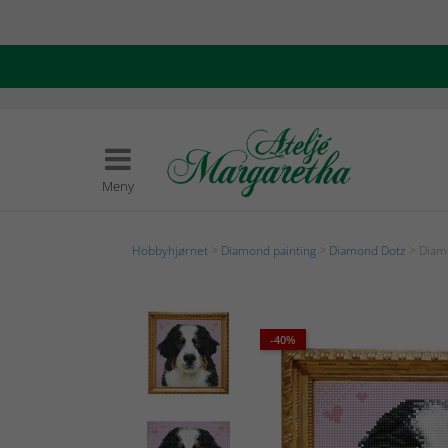
Meny
Hobbyhjørnet
>
Diamond painting
>
Diamond Dotz
> Diam
-40%