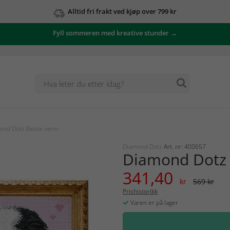
Alltid fri frakt ved kjøp over 799 kr
Fyll sommeren med kreative stunder →
ond Dotz Beste venn
Diamond Dotz
Art. nr: 400657
Diamond Dotz 
341,40
kr
569 kr
Prishistorikk
Varen er på lager