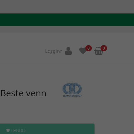
0
0
Logg inn
Beste venn
HANDLE