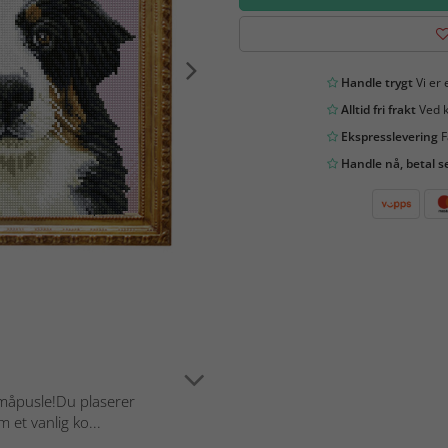
Handle trygt
Vi er 
Alltid fri frakt
Ved k
Ekspresslevering
F
Handle nå, betal s
småpusle!Du plaserer
 et vanlig ko...