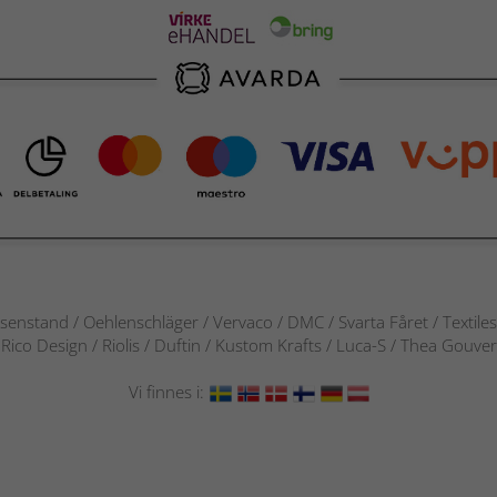
senstand / Oehlenschläger / Vervaco / DMC / Svarta Fåret / Textile
 / Rico Design / Riolis / Duftin / Kustom Krafts / Luca-S / Thea Gou
Vi finnes i: