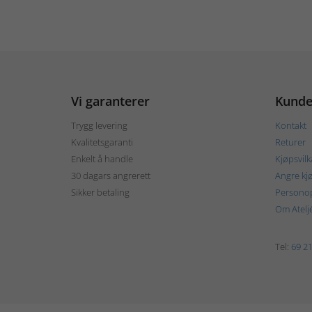
Vi garanterer
Kunde
Trygg levering
Kontakt
Kvalitetsgaranti
Returer
Enkelt å handle
Kjøpsvilk
30 dagars angrerett
Angre kj
Sikker betaling
Personop
Om Atelj
Tel:
69 21