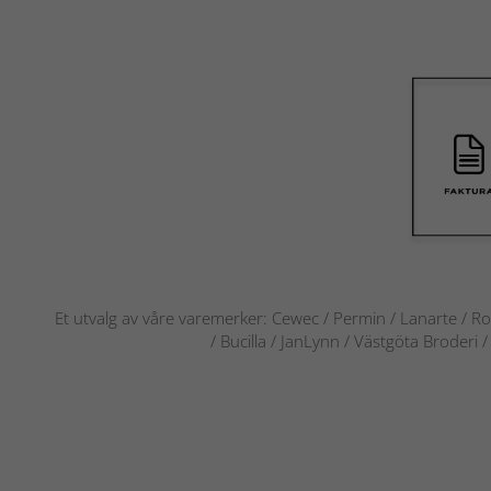
Et utvalg av våre varemerker: Cewec / Permin / Lanarte / Ro
/ Bucilla / JanLynn / Västgöta Broderi