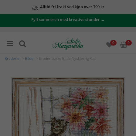
Alltid fri frakt ved kjøp over 799 kr
Fyll sommeren med kreative stunder →
0
0
Broderier
>
Bilder
> Broderipakke Bilde Nyskjerrig Katt