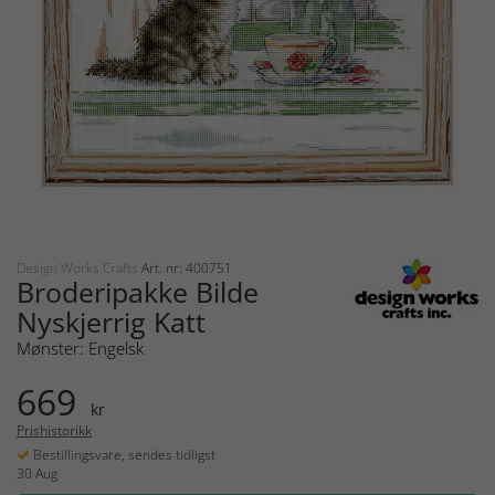
Design Works Crafts
Art. nr: 400751
Broderipakke Bilde
Nyskjerrig Katt
Mønster: Engelsk
669
kr
Prishistorikk
Bestillingsvare, sendes tidligst
30 Aug