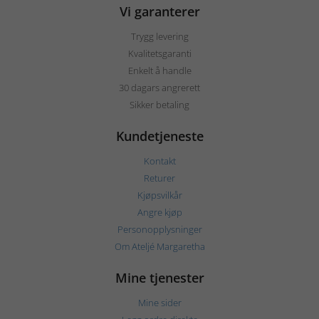
Vi garanterer
Trygg levering
Kvalitetsgaranti
Enkelt å handle
30 dagars angrerett
Sikker betaling
Kundetjeneste
Kontakt
Returer
Kjøpsvilkår
Angre kjøp
Personopplysninger
Om Ateljé Margaretha
Mine tjenester
Mine sider