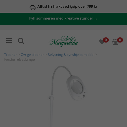
Alltid fri frakt ved kjøp over 799 kr
Fyll sommeren med kreative stunder →
0
0
Tilbehør
>
Øvrige tilbehør
>
Belysning & synshjelpemiddel
>
Forstørrelseslampe