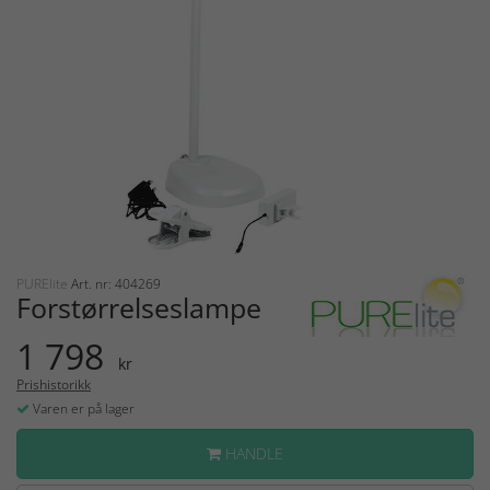
PURElite
Art. nr: 404269
Forstørrelseslampe
1 798
kr
Prishistorikk
Varen er på lager
HANDLE