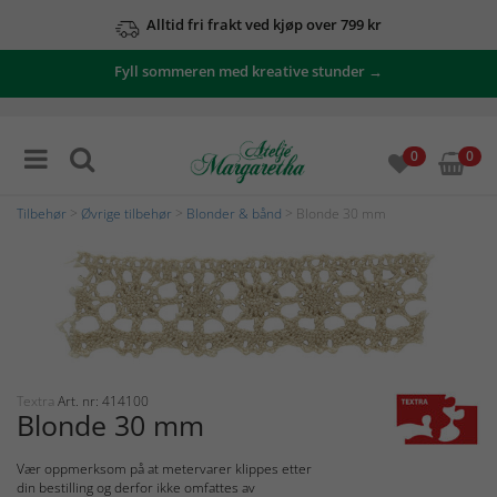
Alltid fri frakt ved kjøp over 799 kr
Fyll sommeren med kreative stunder →
0
0
Tilbehør
>
Øvrige tilbehør
>
Blonder & bånd
> Blonde 30 mm
Textra
Art. nr: 414100
Blonde 30 mm
Vær oppmerksom på at metervarer klippes etter
din bestilling og derfor ikke omfattes av