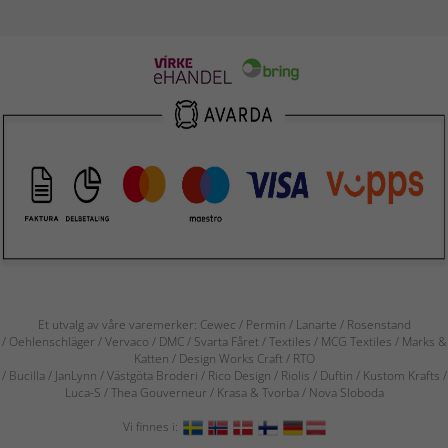
Et utvalg av våre varemerker: Cewec / Permin / Lanarte / Rosenstand
/ Oehlenschläger / Vervaco / DMC / Svarta Fåret / Textiles / MCG Textiles / Marks &
Katten / Design Works Craft / RTO
/ Bucilla / JanLynn / Västgöta Broderi / Rico Design / Riolis / Duftin / Kustom Krafts /
Luca-S / Thea Gouverneur / Krasa & Tvorba / Nova Sloboda
Vi finnes i: