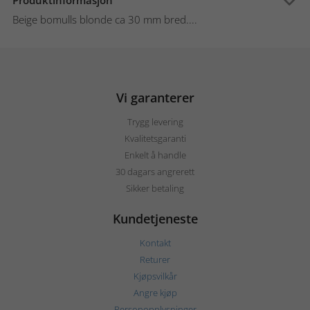
Produktinformasjon
Beige bomulls blonde ca 30 mm bred....
Vi garanterer
Trygg levering
Kvalitetsgaranti
Enkelt å handle
30 dagars angrerett
Sikker betaling
Kundetjeneste
Kontakt
Returer
Kjøpsvilkår
Angre kjøp
Personopplysninger