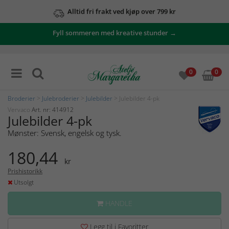
Alltid fri frakt ved kjøp over 799 kr
Fyll sommeren med kreative stunder →
0
0
Broderier
>
Julebroderier
>
Julebilder
> Julebilder 4-pk
Vervaco
Art. nr: 414912
Julebilder 4-pk
Mønster: Svensk, engelsk og tysk.
180,44
kr
Prishistorikk
Utsolgt
HANDLE
Legg til i Favoritter