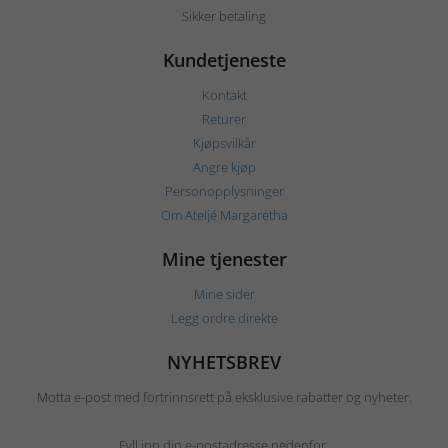
Sikker betaling
Kundetjeneste
Kontakt
Returer
Kjøpsvilkår
Angre kjøp
Personopplysninger
Om Ateljé Margaretha
Mine tjenester
Mine sider
Legg ordre direkte
NYHETSBREV
Motta e-post med fortrinnsrett på eksklusive rabatter og nyheter.
Fyll inn din e-postadresse nedenfor.