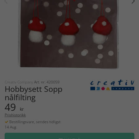
Creativ Company
Art. nr: 420059
Hobbysett Sopp
nålfilting
49
kr
Prishistorikk
Bestillingsvare, sendes tidligst
14 Aug