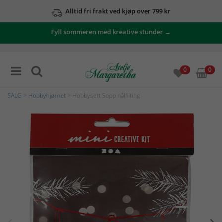
Alltid fri frakt ved kjøp over 799 kr
Fyll sommeren med kreative stunder →
0
0
SALG
>
Hobbyhjørnet
> Hobbysett Sopp nålfilting