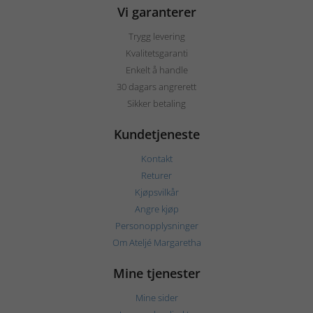
Vi garanterer
Trygg levering
Kvalitetsgaranti
Enkelt å handle
30 dagars angrerett
Sikker betaling
Kundetjeneste
Kontakt
Returer
Kjøpsvilkår
Angre kjøp
Personopplysninger
Om Ateljé Margaretha
Mine tjenester
Mine sider