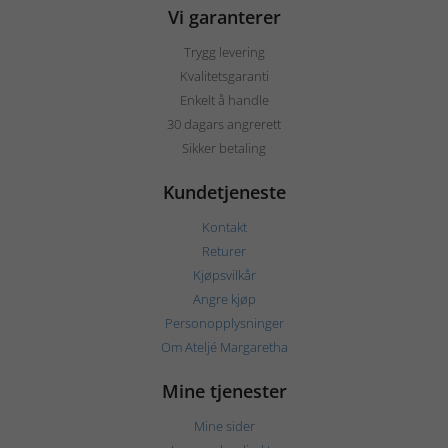
Vi garanterer
Trygg levering
Kvalitetsgaranti
Enkelt å handle
30 dagars angrerett
Sikker betaling
Kundetjeneste
Kontakt
Returer
Kjøpsvilkår
Angre kjøp
Personopplysninger
Om Ateljé Margaretha
Mine tjenester
Mine sider