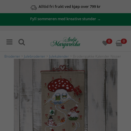
Alltid fri frakt ved kjøp over 799 kr
Fyll sommeren med kreative stunder →
0
0
Broderier
>
Julebroderier
>
Julekalender
> Broderipakke Kalender Nisser