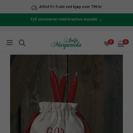
Alltid fri frakt ved kjøp over 799 kr
Fyll sommeren med kreative stunder →
0
0