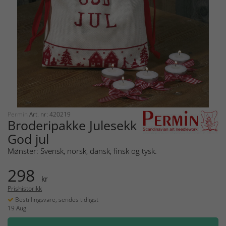
Permin
Art. nr: 420219
Broderipakke Julesekk
God jul
Mønster: Svensk, norsk, dansk, finsk og tysk.
298
kr
Prishistorikk
Bestillingsvare, sendes tidligst
19 Aug