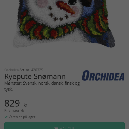
Orchidea
Art. nr: 420325
Ryepute Snømann
Mønster: Svensk, norsk, dansk, finsk og
tysk.
829
kr
Prishistorikk
Varen er på lager
HANDLE