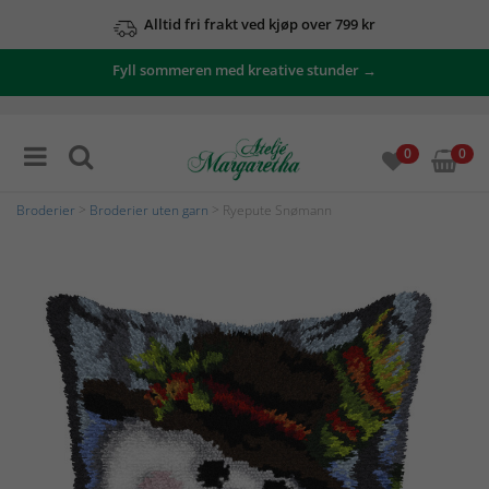
Alltid fri frakt ved kjøp over 799 kr
Fyll sommeren med kreative stunder →
0
0
Broderier
>
Broderier uten garn
> Ryepute Snømann