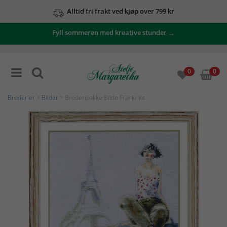
Alltid fri frakt ved kjøp over 799 kr
Fyll sommeren med kreative stunder →
0
0
Broderier
>
Bilder
> Broderipakke Bilde Frankrike