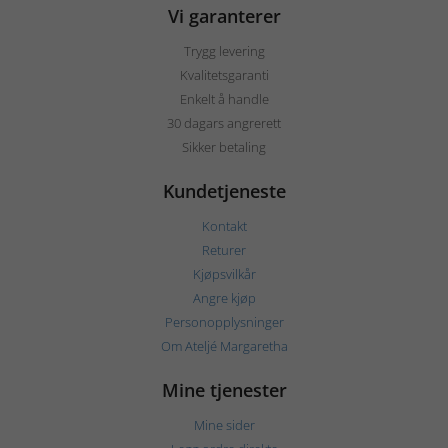
Vi garanterer
Trygg levering
Kvalitetsgaranti
Enkelt å handle
30 dagars angrerett
Sikker betaling
Kundetjeneste
Kontakt
Returer
Kjøpsvilkår
Angre kjøp
Personopplysninger
Om Ateljé Margaretha
Mine tjenester
Mine sider