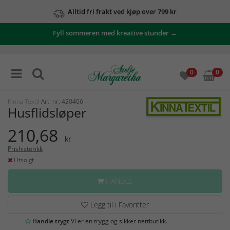
Alltid fri frakt ved kjøp over 799 kr
Fyll sommeren med kreative stunder →
0
0
Kinna Textil
Art. nr: 420406
Husflidsløper
210,68
kr
Prishistorikk
Utsolgt
HANDLE
Legg til i Favoritter
Handle trygt
Vi er en trygg og sikker nettbutikk.